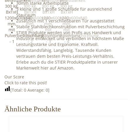
30mm starke Arbeitsplatte
3 kleine und 1 große Schublade für ausreichend
Stauraum
Zusätzlich mit 1 verschließbaren Tür ausgestattet
Stabile Stahlblechkonstruktion mit Pulverbeschichtung
STIER Produkte werden von Profis aus Handwerk und
Industrie entwickelt und verbinden in höchstem Maße
Leistungsstärke und Ergonomie. Kraftvoll.
Widerstandsfähig. Langlebig. Tausende Kunden
vertrauen dem besten Preis-Leistungs-Verhältnis.
Erlebe auch du die STIER Produktpalette in unserer
Markenwelt hier auf Amazon.
Our Score
Click to rate this post!
[Total:
0
Average:
0
]
Ähnliche Produkte