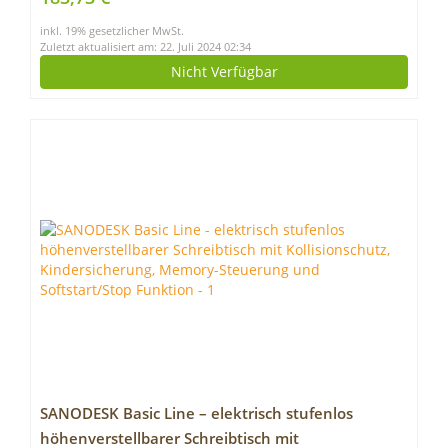
Schreibtisch mit dicker Basis, geeignet für Zuhause
inkl. 19% gesetzlicher MwSt.
und Büro, weiß
Zuletzt aktualisiert am: 22. Juli 2024 02:34
Nicht Verfügbar
SANODESK Basic Line – elektrisch stufenlos
höhenverstellbarer Schreibtisch mit