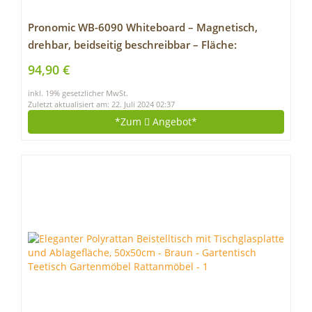
Pronomic WB-6090 Whiteboard – Magnetisch,
drehbar, beidseitig beschreibbar – Fläche:
60x90cm – Trocken abwischbar – Alurahmen –
94,90 €
Rollen & Tafel verriegelbar – Inkl. Markern,
inkl. 19% gesetzlicher MwSt.
Magneten, Schwamm – Weiß
Zuletzt aktualisiert am: 22. Juli 2024 02:37
*Zum
Angebot*