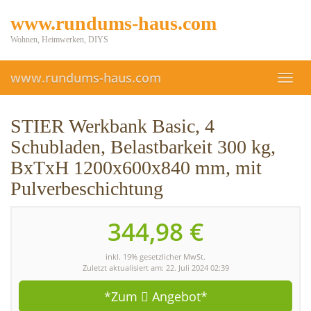
Skip
www.rundums-haus.com
to
main
Wohnen, Heimwerken, DIYS
content
www.rundums-haus.com
Toggl
navig
STIER Werkbank Basic, 4
Schubladen, Belastbarkeit 300 kg,
BxTxH 1200x600x840 mm, mit
Pulverbeschichtung
344,98 €
inkl. 19% gesetzlicher MwSt.
Zuletzt aktualisiert am: 22. Juli 2024 02:39
*Zum
Angebot*