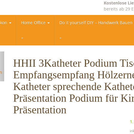
Kostenlose Li
bereits ab 29 
lkon
Home Office
Do it yourself DIY – Handwerk Bauen
HHII 3Katheter Podium Tis
Empfangsempfang Hölzerne
Katheter sprechende Kathet
Präsentation Podium für Ki
Präsentation
1.
in