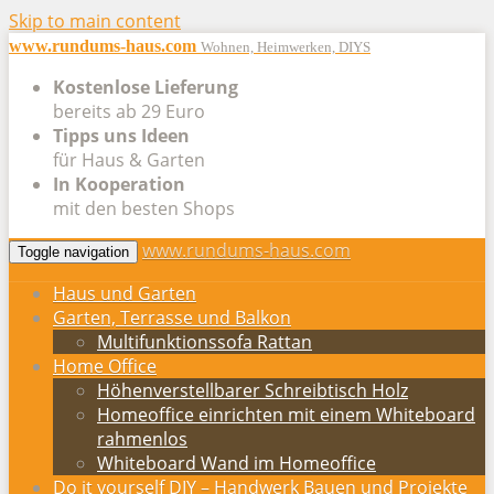
Skip to main content
www.rundums-haus.com
Wohnen, Heimwerken, DIYS
Kostenlose Lieferung
bereits ab 29 Euro
Tipps uns Ideen
für Haus & Garten
In Kooperation
mit den besten Shops
www.rundums-haus.com
Toggle navigation
Haus und Garten
Garten, Terrasse und Balkon
Multifunktionssofa Rattan
Home Office
Höhenverstellbarer Schreibtisch Holz
Homeoffice einrichten mit einem Whiteboard
rahmenlos
Whiteboard Wand im Homeoffice
Do it yourself DIY – Handwerk Bauen und Projekte