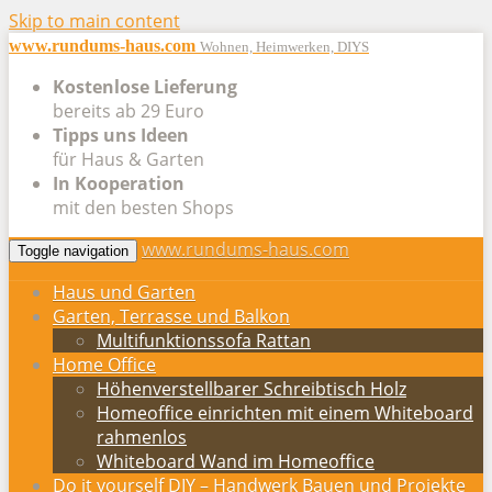
Skip to main content
www.rundums-haus.com
Wohnen, Heimwerken, DIYS
Kostenlose Lieferung
bereits ab 29 Euro
Tipps uns Ideen
für Haus & Garten
In Kooperation
mit den besten Shops
www.rundums-haus.com
Toggle navigation
Haus und Garten
Garten, Terrasse und Balkon
Multifunktionssofa Rattan
Home Office
Höhenverstellbarer Schreibtisch Holz
Homeoffice einrichten mit einem Whiteboard
rahmenlos
Whiteboard Wand im Homeoffice
Do it yourself DIY – Handwerk Bauen und Projekte