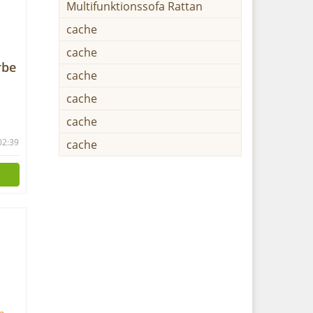
Multifunktionssofa Rattan
cache
cache
rbe
cache
cache
e
be
cache
 02:39
cache