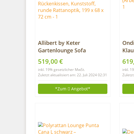
Allibert by Keter
Ondi
Gartenlounge Sofa
Klau
California 3-Sitzer,
LED 
519,00 €
619
graphit/panama cool grey,
Sch
inkl. 19% gesetzlicher MwSt.
inkl. 
inkl. Sitz- und
Zuletzt aktualisiert am: 22. Juli 2024 02:31
Zuletzt
Rückenkissen, Kunststoff,
runde Rattanoptik, 199 x
*Zum
Angebot*
68 x 72 cm