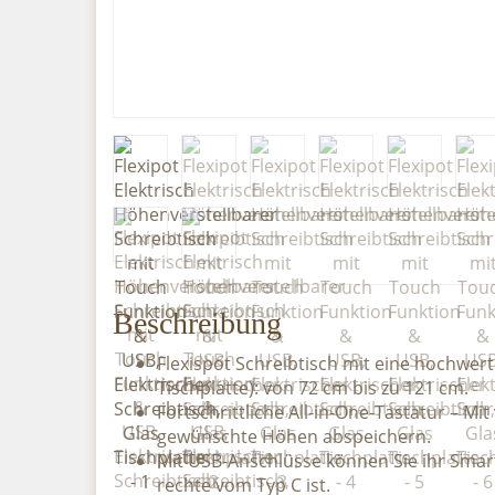
Beschreibung
Flexispot Schreibtisch mit eine hochwer
Tischplatte): von 72 cm bis zu 121 cm.
Fortschrittliche All-in-One-Tastatur – M
gewünschte Höhen abspeichern.
Mit USB-Anschlüsse können Sie ihr Smar
rechte vom Typ C ist.