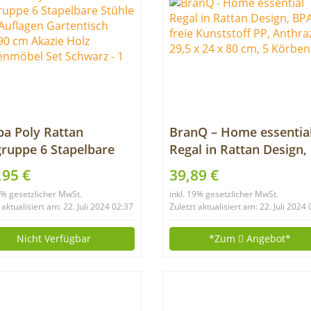
a Poly Rattan
BranQ – Home essentia
gruppe 6 Stapelbare
Regal in Rattan Design,
le 7cm Auflagen
BPA-freie Kunststoff PP
,95 €
39,89 €
entisch 150×90 cm
Anthrazit, 29,5 x 24 x 8
19% gesetzlicher MwSt.
inkl. 19% gesetzlicher MwSt.
ie Holz Gartenmöbel
cm, 5 Körben
 aktualisiert am: 22. Juli 2024 02:37
Zuletzt aktualisiert am: 22. Juli 2024
Schwarz
Nicht Verfügbar
*Zum
Angebot*