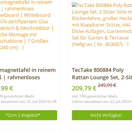
magnettafel in reinem
TecTake 800884 Poly
ß | rahmenloses
Rattan Lounge Set, 2-Si
netboard |
Sofa mit Rückenlehne,
249,99 €
,99 €
209,79 €
eboard aus TÜV-
großer Hocker mit
19% gesetzlicher MwSt.
inkl. 19% gesetzlicher MwSt.
ifiziertem Glas
klappbarer Stütze, inkl.
 aktualisiert am: 22. Juli 2024 02:38
Zuletzt aktualisiert am: 22. Juli 2024
netisch &
Dicke Auflagen,
hreibbar | einfache
Gartenmöbel Set für
*Zum
Angebot*
Nicht Verfügbar
tage mit
Garten & Terrasse
schablone | 7 Größen
(Hellgrau | Nr. 403687)