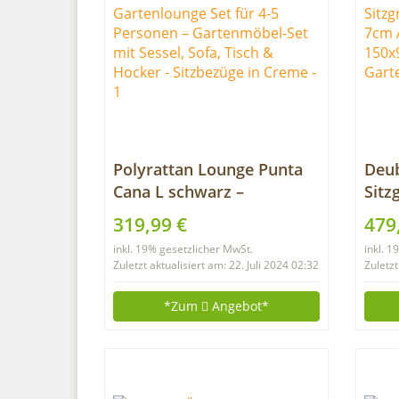
Polyrattan Lounge Punta
Deub
Cana L schwarz –
Sitz
Gartenlounge Set für 4-5
Stüh
319,99 €
479
Personen – Gartenmöbel-
Gart
inkl. 19% gesetzlicher MwSt.
inkl. 
Set mit Sessel, Sofa, Tisch
Akaz
Zuletzt aktualisiert am: 22. Juli 2024 02:32
Zuletzt
& Hocker – Sitzbezüge in
Set 
Creme
*Zum
Angebot*