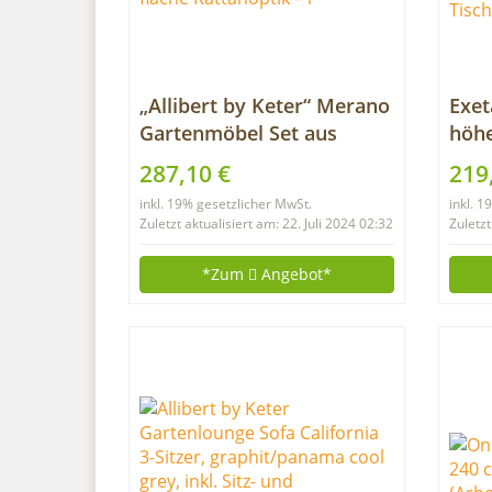
„Allibert by Keter“ Merano
Exet
Gartenmöbel Set aus
höhe
Kunststoff, inkl. Sitzkissen,
Schr
287,10 €
219
grau, 4-teilig, 2 Sessel,
2-F
inkl. 19% gesetzlicher MwSt.
inkl. 
Sofa & Tisch, für Garten &
Funk
Zuletzt aktualisiert am: 22. Juli 2024 02:32
Zuletzt
Terrasse, flache
Stop
Rattanoptik
höhe
*Zum
Angebot*
Tisc