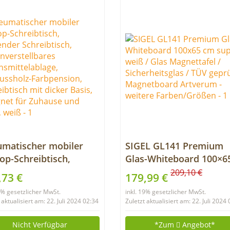
×240 cm)
matischer mobiler
SIGEL GL141 Premium
op-Schreibtisch,
Glas-Whiteboard 100×6
ender Schreibtisch,
cm super-weiß / Glas
209,10 €
,73 €
179,99 €
nverstellbares
Magnettafel /
19% gesetzlicher MwSt.
inkl. 19% gesetzlicher MwSt.
nsmittelablage,
Sicherheitsglas / TÜV
 aktualisiert am: 22. Juli 2024 02:34
Zuletzt aktualisiert am: 22. Juli 2024
ussholz-Farbpension,
geprüft / Magnetboard
eibtisch mit dicker
Artverum – weitere
Nicht Verfügbar
*Zum
Angebot*