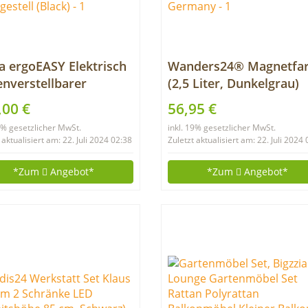
a ergoEASY Elektrisch
Wanders24® Magnetfa
nverstellbarer
(2,5 Liter, Dunkelgrau)
eibtisch (Vers. 2021),
haftstarke Magnetfarb
,00 €
56,95 €
ach-Teleskop,Memory-
grau – Magnet Wandfar
19% gesetzlicher MwSt.
inkl. 19% gesetzlicher MwSt.
t. und Softstart/-
wasserbasiert –
 aktualisiert am: 22. Juli 2024 02:38
Zuletzt aktualisiert am: 22. Juli 2024
p, elektrisch
Magnetische Farbe –
nverstellbares
Magnet Tafel – Made in
*Zum
Angebot*
*Zum
Angebot*
hgestell (Black)
Germany