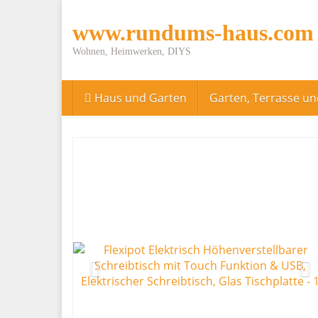
Skip
to
www.rundums-haus.com
main
content
Wohnen, Heimwerken, DIYS
Haus und Garten
Garten, Terrasse u