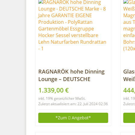
RAGNARÖK hohe Dinning
Glas
Lounge – DEUTSCHE
Wei
Marke – 8 Jahre GARANTIE
Mag
1.339,00 €
444
EIGENE Produktion –
Whit
inkl. 19% gesetzlicher MwSt.
inkl. 
PolyRattan Gartenmöbel
zert
Zuletzt aktualisiert am: 22. Juli 2024 02:36
Zuletzt
Essgruppe Hocker Sessel
mag
verstellbare Lehn
besc
*Zum
Angebot*
Naturfarben Rundrattan
Mon
Bohr