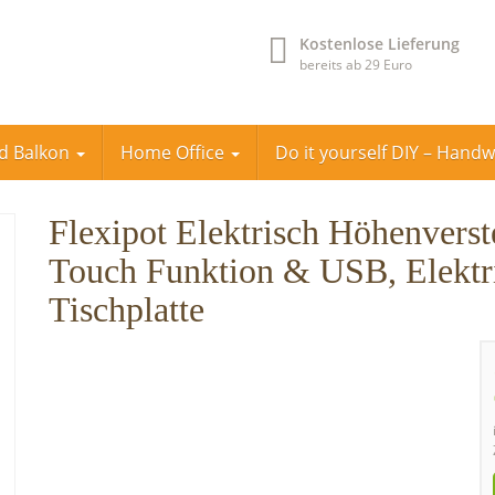
Kostenlose Lieferung
bereits ab 29 Euro
nd Balkon
Home Office
Do it yourself DIY – Hand
Flexipot Elektrisch Höhenverste
Touch Funktion & USB, Elektri
Tischplatte