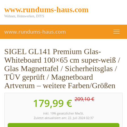
Skip
www.rundums-haus.com
to
main
Wohnen, Heimwerken, DIYS
content
www.rundums-haus.com
Toggl
navig
SIGEL GL141 Premium Glas-
Whiteboard 100×65 cm super-weiß /
Glas Magnettafel / Sicherheitsglas /
TÜV geprüft / Magnetboard
Artverum – weitere Farben/Größen
209,10 €
179,99 €
inkl. 19% gesetzlicher MwSt.
Zuletzt aktualisiert am: 22. Juli 2024 02:37