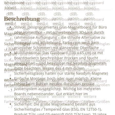
Beschreibung
Stilvoll: Designprämiertes Glas-Magnetboard für Büro
oder Homeoffice – mit schwebendem 3D-Look durch
rahmenlose Aufhängung – die stilvolle Alternative zu
Pinnwand und Whiteboard. Farbe rein-weiß (kein
grünlicher Schimmer) mit glänzender Oberfläche
Multifunktional: Das Glasboard (100 x 65 cm) ist mit
Boardmarkern beschreibbar (trocken und feucht
abwischbar) – und bepinnbar mit Neodym-Magneten
(bitte beachten: Wegen des 4 mm dicken
Sicherheitsglases halten nur starke Neodym-Magnete)
Einfache Montage: hoch oder quer möglich. Kleine
Fehler beim Bohren werden durch das geniale
Justiersystem ausgeglichen. Wichtig bei mehreren
Boards nebeneinander. Gut erklärt hier im
Montagevideo.
Sicherheit: Die große Magnetwand besteht aus
Sicherheitsglas / Tempered Glas (ESG, EN 12150-1),
Produkt TÜV- und GS-geprüft (SGS TÜV Saar). 25 Jahre