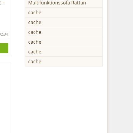
 –
Multifunktionssofa Rattan
cache
cache
 mit
cache
 02:34
cm
cache
cache
cache