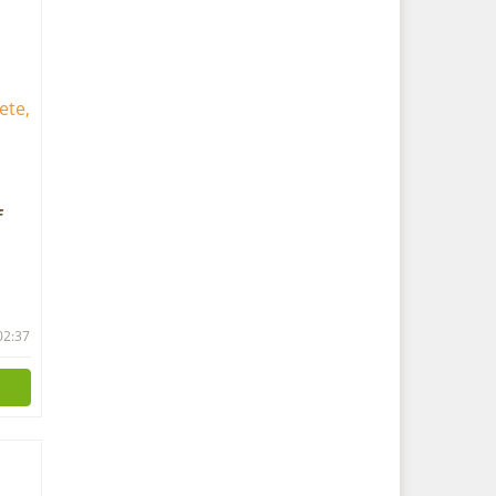
f
h,
 02:37
mit