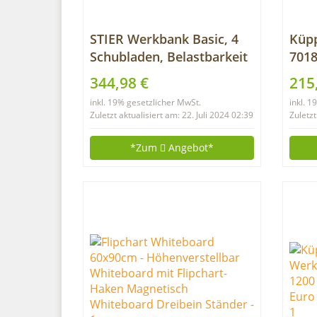
STIER Werkbank Basic, 4
Küp
Schubladen, Belastbarkeit
7018
300 kg, BxTxH
240
344,98 €
215
1200x600x840 mm, mit
inkl. 19% gesetzlicher MwSt.
inkl. 
Pulverbeschichtung
Zuletzt aktualisiert am: 22. Juli 2024 02:39
Zuletzt
*Zum
Angebot*