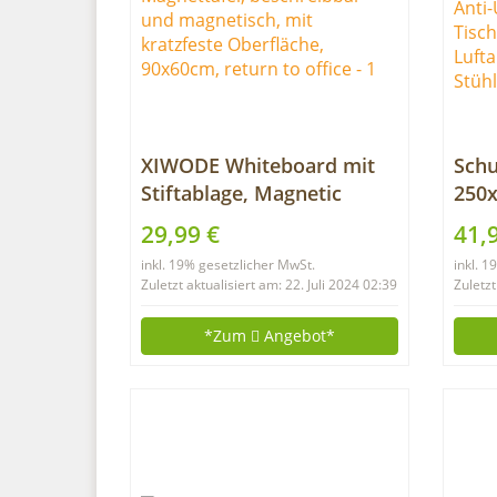
XIWODE Whiteboard mit
Schu
Stiftablage, Magnetic
250x
whiteboard, Pinnwand
600
29,99 €
41,
Tafel, Magnettafel,
was
inkl. 19% gesetzlicher MwSt.
inkl. 
beschreibbar und
für 
Zuletzt aktualisiert am: 22. Juli 2024 02:39
Zuletzt
magnetisch, mit kratzfeste
Out
Oberfläche, 90x60cm,
mit 
*Zum
Angebot*
return to office
und 
Rat