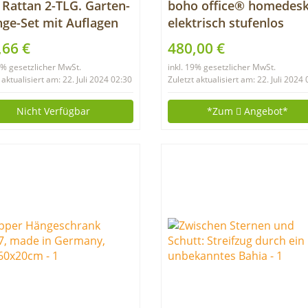
 Rattan 2-TLG. Garten-
boho office® homedesk
ge-Set mit Auflagen
elektrisch stufenlos
polster Rattan
höhenverstellbares
,66 €
480,00 €
ngesofa Gartenmöbel
Tischgestell in Schwarz
19% gesetzlicher MwSt.
inkl. 19% gesetzlicher MwSt.
enset Sofa Garnitur
Memoryfunktion, inkl.
 aktualisiert am: 22. Juli 2024 02:30
Zuletzt aktualisiert am: 22. Juli 2024
ifunktionssofa
Tischplatte in 160 x 80 
engarnitur
in Wildeiche
Nicht Verfügbar
*Zum
Angebot*
pschlafsofa