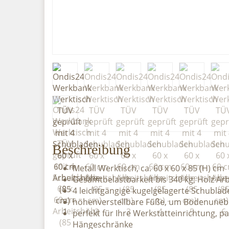
Beschreibung
Metall Werktisch, ca. 60 x 60 x 85 (H) cm
Gesamtbelastbarkeit bis 340 kg, Holz Arb
4 leichtgängige kugelgelagerte Schublade
höhenverstellbare Füße, um Bodenuneben
perfekt für Ihre Werkstatteinrichtung, 
Hängeschränke