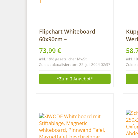
Flipchart Whiteboard
Küpp
60x90cm –
Wer
Höhenverstellbar
1200
73,99 €
58,
Whiteboard mit Flipchart-
Euro
inkl. 19% gesetzlicher MwSt.
inkl. 
Haken Magnetisch
Hak
Zuletzt aktualisiert am: 22. Juli 2024 02:37
Zuletzt
Whiteboard Dreibein
Ständer
*Zum
Angebot*