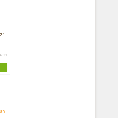
ge
sen
 02:33