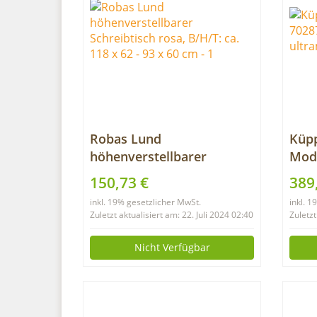
Robas Lund
Küp
höhenverstellbarer
Mode
Schreibtisch rosa, B/H/T:
91 c
150,73 €
389
ca. 118 x 62 – 93 x 60 cm
ultr
inkl. 19% gesetzlicher MwSt.
inkl. 
Zuletzt aktualisiert am: 22. Juli 2024 02:40
Zuletzt
Nicht Verfügbar