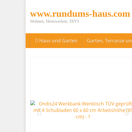
Skip
to
www.rundums-haus.com
main
content
Wohnen, Heimwerken, DIYS
Haus und Garten
Garten, Terrasse u