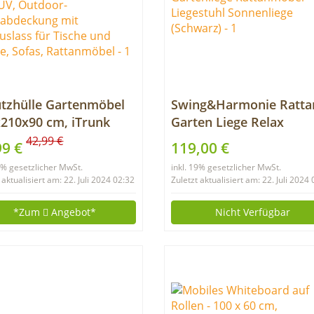
tzhülle Gartenmöbel
Swing&Harmonie Ratta
210x90 cm, iTrunk
Garten Liege Relax
D Oxford-Gewebe
Polyrattan Gartenliege
42,99 €
99 €
119,00 €
serdichte Abdeckung
Rattanmöbel Liegestuhl
19% gesetzlicher MwSt.
inkl. 19% gesetzlicher MwSt.
Gartenmöbel, Anti-UV,
Sonnenliege (Schwarz)
 aktualisiert am: 22. Juli 2024 02:32
Zuletzt aktualisiert am: 22. Juli 2024
door-Tischabdeckung
Luftauslass für Tische
*Zum
Angebot*
Nicht Verfügbar
Stühle, Sofas,
tanmöbel