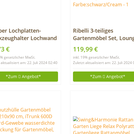
er Lochplatten-
Ribelli 3-teiliges
kzeughalter Lochwand
Gartenmöbel Set, Loun
 x 600 mm silber 3 tlg.
Set, cremefarbenen Kis
73 €
119,99 €
 Lochung inkl. 12
– aus PE-Rattan – Tisch
19% gesetzlicher MwSt.
inkl. 19% gesetzlicher MwSt.
en
Plus Zwei Stühle –
 aktualisiert am: 22. Juli 2024 02:40
Zuletzt aktualisiert am: 22. Juli 2024
praktisch zu verstauen,
Farbe:schwarz/Cream
*Zum
Angebot*
*Zum
Angebot*