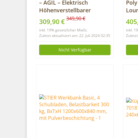
– AGIL – Elektrisch
Poly
Höhenverstellbarer
Loun
Schreibtisch – Graues
Sitz
349,90 €
309,90 €
405
Singlemotor Gestell &
Lou
inkl. 19% gesetzlicher MwSt.
inkl. 
weißer Tischplatte 120×60
Gart
Zuletzt aktualisiert am: 22. Juli 2024 02:35
Zuletzt
cm – Memory Funktion –
Mult
Ergonomischer
Gart
Nicht Verfügbar
Schreibtisch für Kinder
Klap
und Erwachsene