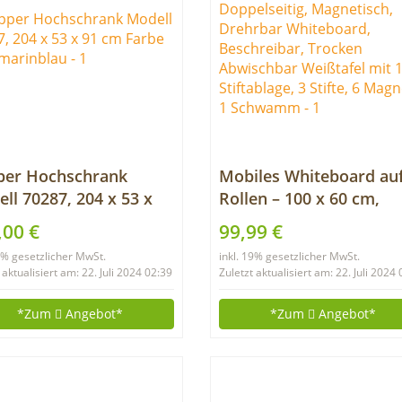
per Hochschrank
Mobiles Whiteboard au
ll 70287, 204 x 53 x
Rollen – 100 x 60 cm,
m Farbe
Doppelseitig, Magnetisc
,00 €
99,99 €
amarinblau
Drehrbar Whiteboard,
19% gesetzlicher MwSt.
inkl. 19% gesetzlicher MwSt.
Beschreibar, Trocken
 aktualisiert am: 22. Juli 2024 02:39
Zuletzt aktualisiert am: 22. Juli 2024
Abwischbar Weißtafel 
1 Stiftablage, 3 Stifte, 6
*Zum
Angebot*
*Zum
Angebot*
Magnete, 1 Schwamm