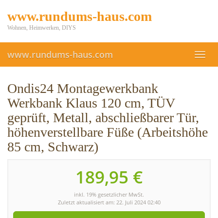
Skip
www.rundums-haus.com
to
main
Wohnen, Heimwerken, DIYS
content
www.rundums-haus.com
Toggl
navig
Ondis24 Montagewerkbank
Werkbank Klaus 120 cm, TÜV
geprüft, Metall, abschließbarer Tür,
höhenverstellbare Füße (Arbeitshöhe
85 cm, Schwarz)
189,95 €
inkl. 19% gesetzlicher MwSt.
Zuletzt aktualisiert am: 22. Juli 2024 02:40