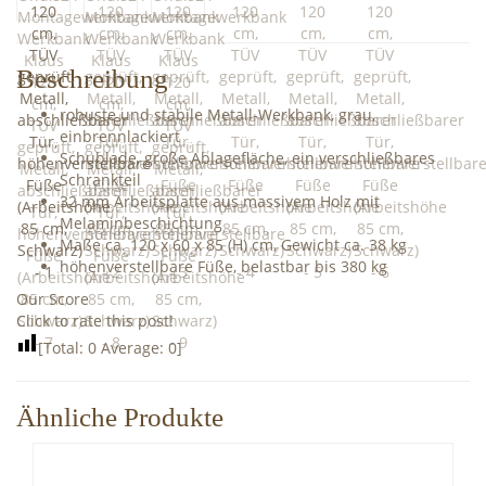
Beschreibung
robuste und stabile Metall-Werkbank, grau,
einbrennlackiert
Schublade, große Ablagefläche, ein verschließbares
Schrankteil
32 mm Arbeitsplatte aus massivem Holz mit
Melaminbeschichtung
Maße ca. 120 x 60 x 85 (H) cm, Gewicht ca. 38 kg
höhenverstellbare Füße, belastbar bis 380 kg
Our Score
Click to rate this post!
[Total:
0
Average:
0
]
Ähnliche Produkte