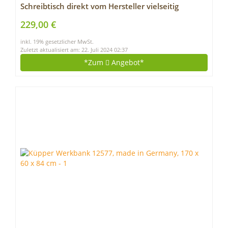
Schreibtisch direkt vom Hersteller vielseitig
einsetzbar – Tischplatte Arbeitsplatte
229,00 €
Werkbankplatte mit 125kg Belastbarkeit &
inkl. 19% gesetzlicher MwSt.
Kratzfestigkeit – Dekor Schwarz
Zuletzt aktualisiert am: 22. Juli 2024 02:37
*Zum
Angebot*