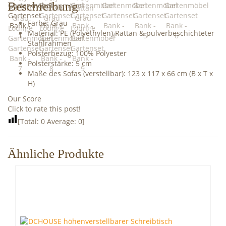
Beschreibung
Farbe: Grau
Material: PE (Polyethylen) Rattan & pulverbeschichteter
Stahlrahmen
Polsterbezug: 100% Polyester
Polsterstärke: 5 cm
Maße des Sofas (verstellbar): 123 x 117 x 66 cm (B x T x
H)
Our Score
Click to rate this post!
[Total:
0
Average:
0
]
Ähnliche Produkte