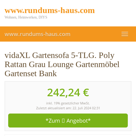
Skip
www.rundums-haus.com
to
main
Wohnen, Heimwerken, DIYS
content
www.rundums-haus.com
Toggl
navig
vidaXL Gartensofa 5-TLG. Poly
Rattan Grau Lounge Gartenmöbel
Gartenset Bank
242,24 €
inkl. 19% gesetzlicher MwSt.
Zuletzt aktualisiert am: 22. Juli 2024 02:31
*Zum
Angebot*