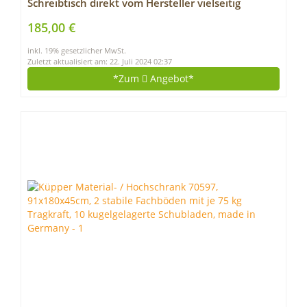
Schreibtisch direkt vom Hersteller vielseitig
einsetzbar – Tischplatte Arbeitsplatte
185,00 €
Werkbankplatte mit 125kg Belastbarkeit &
inkl. 19% gesetzlicher MwSt.
Kratzfestigkeit – Alteiche
Zuletzt aktualisiert am: 22. Juli 2024 02:37
*Zum
Angebot*