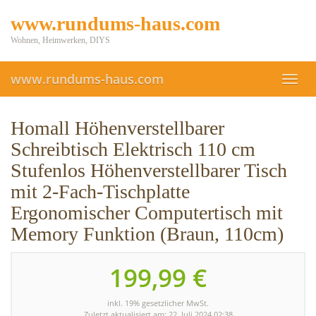
Skip
www.rundums-haus.com
to
main
Wohnen, Heimwerken, DIYS
content
www.rundums-haus.com
Toggl
navig
Homall Höhenverstellbarer
Schreibtisch Elektrisch 110 cm
Stufenlos Höhenverstellbarer Tisch
mit 2-Fach-Tischplatte
Ergonomischer Computertisch mit
Memory Funktion (Braun, 110cm)
199,99 €
inkl. 19% gesetzlicher MwSt.
Zuletzt aktualisiert am: 22. Juli 2024 02:38