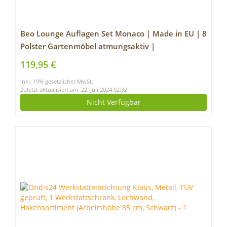
Beo Lounge Auflagen Set Monaco | Made in EU | 8
Polster Gartenmöbel atmungsaktiv |
Maschinenwaschbare Sitzauflagen für
119,95 €
Rattanmöbel | Passend für Allibert Lounge-Möbel
inkl. 19% gesetzlicher MwSt.
| Lounge Kissen Hell-Grau
Zuletzt aktualisiert am: 22. Juli 2024 02:32
Nicht Verfügbar