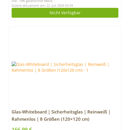
inkl. 19% gesetzlicher MwSt.
und Büro, weiß
Zuletzt aktualisiert am: 22. Juli 2024 02:34
Nicht Verfügbar
Glas-Whiteboard | Sicherheitsglas | Reinweiß |
Rahmenlos | 8 Größen (120×120 cm)
166,99 €