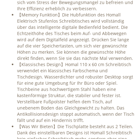
sich vom Stress der Bewegungsmangel zu befreien und
Ihre Effizienz erheblich zu verbessern.
【Memory Funktion】Die Hubfunktion des Homall
Elektrisch Stufenlos Schreibtisches wird vollständig
über das intelligente digitale Bedienfeld bedient. Die
Echtzeithöhe des Tisches beim Auf- und Abbewegen
wird auf dem Digitalfeld angezeigt. Drücken Sie lange
auf die vier Speichertasten, um sich vier gewünschte
Höhen zu merken. Sie können die gewünschte Höhe
direkt finden, wenn Sie sie das nächste Mal verwenden.
【Klassisches Design】Homal 110 x 60 cm Schreibtisch
verwendet ein klassisches Farbschema und
Tischdesign. Wasserdichter und robuster Desktop sorgt
für eine gute Umgebung für Ihr Büro oder Spiel.
Tischbeine aus hochwertigem Stahl haben eine
kastenförmige Struktur, die stabiler und fester ist.
Verstellbare Fußpolster helfen dem Tisch, auf
unebenem Boden das Gleichgewicht zu halten. Das
Antikollisionsdesign stoppt automatisch, wenn der Tisch
fällt und auf ein Hindernis trifft.
【Was Wir Bieten】Die Tischplatte besteht aus 2 Teilen.
Dank des einstellbaren Designs ist Homall Schreibtisch
kein einfacher Schreibtisch mehr, sondern eher eine