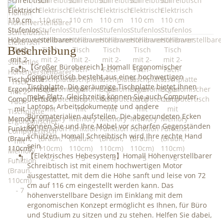
Beschreibung
【Großer Bürobereich】Homall Ergonomischer
Computertisch besteht aus einer hochwertigen
Tischplatte. Die geräumige Tischplatte bietet Ihnen
mehr Platz. Gleichzeitig können Sie auch Computer,
Laptops, Arbeitsdokumente und andere
Büromaterialien aufstellen. Die abgerundeten Ecken
können Sie und Ihre Möbel vor scharfen Gegenständen
schützen. Homall Schreibtisch wird Ihre rechte Hand
sein.
【Elektrisches Hebesystem】Homall Höhenverstellbarer
Schreibtisch ist mit einem hochwertigen Motor
ausgestattet, mit dem die Höhe sanft und leise von 72
cm auf 116 cm eingestellt werden kann. Das
höhenverstellbare Design im Einklang mit dem
ergonomischen Konzept ermöglicht es Ihnen, für Büro
und Studium zu sitzen und zu stehen. Helfen Sie dabei,